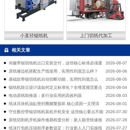
小直径锯纸机
上门切纸代加工
相关文章
2026-08-07
伺服带锯切纸机出口安装交付，这些核心标准必须遵
2026-08-06
原纸修边机搭配生产线使用，实用性到底怎么样？
守
2026-08-05
基础款带锯切纸机自动切断功能，实用性到底怎么
2026-08-04
锯纸机除尘设计该如何定义标准化？全维度规范要点
样？
2026-08-03
电动原纸助推器：多行业应用的高效利器
拆解
2026-08-01
纸沫压块机油缸密封圈频繁损坏 核心原因一文理清
2026-07-30
守住数控带锯切纸机装机开机安全 这些核心要点不能
2026-07-28
原纸切割机开机操作难易程度分析：新人能否快速独
大意
2026-07-27
纸沫打包机压缩程序参数设定：行业新人入门实操指
立上手？