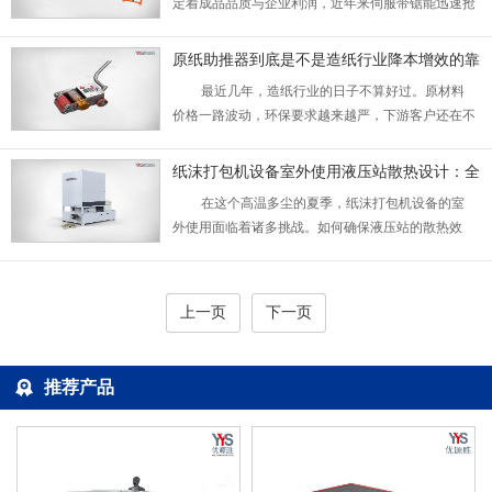
定着成品品质与企业利润，近年来伺服带锯能迅速抢
占市场，离不开背后一系列行业领先的工艺加持。今
天我们就来拆解，当下主流伺服带锯究竟用上了哪些
原纸助推器到底是不是造纸行业降本增效的靠
先进技术，才能甩开传统设备半个身位。...
谱新选择？
最近几年，造纸行业的日子不算好过。原材料
价格一路波动，环保要求越来越严，下游客户还在不
断压缩采购成本，不少中小造纸厂都在挖空心思找降
本空间，这两年悄悄火起来的原纸助推器，被不少从
纸沫打包机设备室外使用液压站散热设计：全
业者称为“低成本降本神器”，它真有这么神吗？...
面解析与优化方案
在这个高温多尘的夏季，纸沫打包机设备的室
外使用面临着诸多挑战。如何确保液压站的散热效
果，同时兼顾防尘防水、噪音控制等问题，成为了许
多企业关注的焦点。今天，我们就来深入探讨一下纸
沫打包机设备室外使用液压站散热设计的几个关键
上一页
下一页
点。...
推荐产品