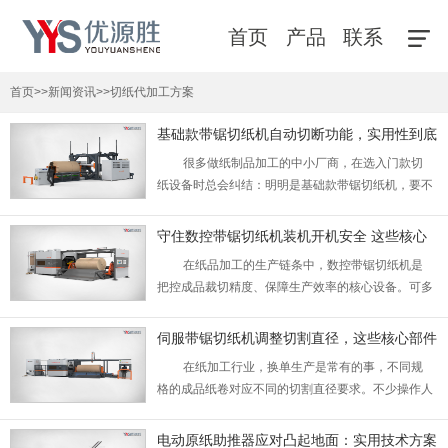
首页
产品
联系
首页
>>
新闻资讯
>>
切纸代加工方案
基础款带锯切纸机自动切断功能，实用性到底
怎么样？
很多做纸制品加工的中小厂商，在选入门款切
纸设备时总会纠结：明明是基础款带锯切纸机​，要不
要多加预算选带自动切断功能的版本？不少人觉
得“基础款就是凑活用，手动切也一样”，可实际用下
守住数控带锯切纸机装机开机安全 这些核心
来才发现，这个看似不起眼的功能，才是提升日常生
要点不能大意
在纸品加工的生产链条中，数控带锯切纸机​是
产体验的关键。...
把控成品裁切精度、保障生产效率的核心设备。可多
数和该设备相关的安全事故，恰恰发生在装机调试与
首次开机阶段，一个不起眼的操作疏漏，一处被忽略
伺服带锯切纸机调整切割直径，这些核心部件
的隐患，往往就会酿成无法挽回的人身和财产损失。
必须对应修改
在纸加工行业，换单生产是常有的事，不同规
筑牢装机开机环节的安全防线，从来都是设备安全管
格的成品纸卷对应不同的切割直径要求。不少操作人
理的**步。...
员只会调整系统里的直径参数，切出来的纸不是边缘
毛糙就是尺寸偏差，甚至还会引发卡料、锯条断裂的
电动原纸助推器应对凸起地面：实用技术方案