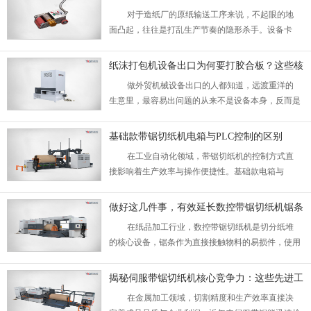
故障。其实调整切割直径，需要从机械结构到系统参
全解析
对于造纸厂的原纸输送工序来说，不起眼的地
数多处同步修改，今天就给大家梳理清楚需要动的核
面凸起，往往是打乱生产节奏的隐形杀手。设备卡
心部分。...
滞、原纸偏移甚至侧翻，不仅拖慢整条生产线的运转
效率，还可能造成原纸材料浪费，拉高工厂的运维成
纸沫打包机设备出口为何要打胶合板？这些核
本。怎么让电动原纸助推器平稳通过各类凸起地面，
心原因不可忽视
做外贸机械设备出口的人都知道，远渡重洋的
已经成为不少工厂运维团队关心的实际问题。...
生意里，最容易出问题的从来不是设备本身，反而是
容易被忽略的打包环节。尤其是纸沫打包机这类自重
不轻的工业设备，一趟跨境运输下来要转好几次车、
基础款带锯切纸机电箱与PLC控制的区别
卸好几次船，一个打包细节没做好，可能整单生意都
在工业自动化领域，带锯切纸机的控制方式直
要打水漂。很多刚入行的朋友都会问：为什么出口纸
接影响着生产效率与操作便捷性。基础款电箱与
沫打包机一定要用胶合板打包装？这里面藏着不少全
PLC（可编程逻辑控制器）控制的带锯切纸机在功能
行业踩坑踩出来的经验。...
与性能上存在显著差异。本文将从控制逻辑、硬件结
做好这几件事，有效延长数控带锯切纸机锯条
构、故障处理以及自动化程度等方面，探讨这两种控
使用寿命
在纸品加工行业，数控带锯切纸机是切分纸堆
制方式的不同之处。...
的核心设备，锯条作为直接接触物料的易损件，使用
寿命直接影响着生产效率和加工成本。不少工厂每月
都要更换好几次锯条，无形中增加了不少开支，其实
揭秘伺服带锯切纸机核心竞争力：这些先进工
只要摸透规律做好日常维护，就能大幅延长锯条的使
艺你都了解吗
在金属加工领域，切割精度和生产效率直接决
用时间。...