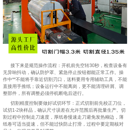
接下来是规范操作流程：开机前先空转30秒，检查设备有
无异响抖动，确认防护罩、紧急停止按钮都能正常工作。操
作中**不能将手靠近切割刃口，送料要用专用辅助工具，不能
直接用手推纸；设备运行中不能离岗，更不能清理碎屑、调
整部件，所有调整必须停机断电后进行。
切割精度控制要做好试切环节：正式切割前先校正刀位，
试切1-2块样品，确认尺寸误差在允许范围后再批量生产。切
割过程中控制走刀速度，厚纸卷慢速走刀避免发热糊边，薄
纸卷可适当提速，但不能过快防止打滑，过程中要定期核对