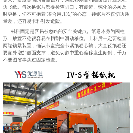
边飞纸。每次换锯片都要检查刃口，有崩齿、钝化的必须及
时更换，切不可抱着“凑合用几次”的心态，钝锯片不仅切边质
量差，还容易卡料引发危险。
材料固定是容易被忽略的安全关键点。纸卷本身为圆柱
形，放置不稳很容易在切割中滑动移位。上料后一定要检查
两端锁紧装置，确认卡盘完全卡紧纸卷芯轴，大直径纸卷还
要额外增加侧面支撑，避免切割中重心偏移发生倾倒，千万
不要图省事跳过固定检查。