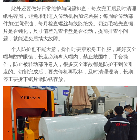
此外还要做好日常维护与问题排查：每次完工后及时清理
纸毛碎屑，避免堆积进入传动机构加速磨损；每周给传动部
件加注润滑油，每月检查螺丝与线路绝缘。切边毛糙先查锯
片是否钝化，尺寸偏差先查卡盘是否松动，提前排查小问
题，就能避免后续大故障。
个人防护也不能大意，操作时要穿紧身工作服，戴好安全
帽与防护眼镜，长发必须盘入帽内，禁止戴围巾、手套操
作，防止被转动部件卷入，很多安全事故都是防护不到位引
发的。切割完成后，要先停机再取料，及时清理现场，长期
停工要拆下锯片做防锈存放。