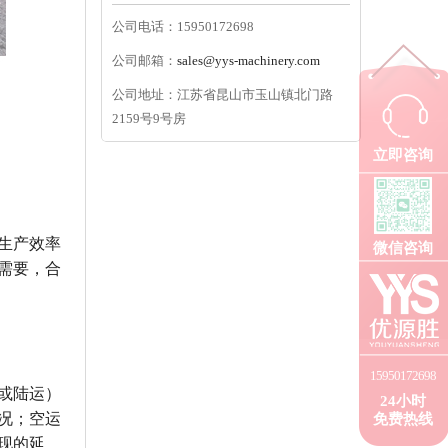
公司电话：15950172698
公司邮箱：
sales@yys-machinery.com
公司地址：江苏省昆山市玉山镇北门路
2159号9号房
立即咨询
生产效率
微信咨询
需要，合
15950172698
或陆运）
24小时
况；空运
免费热线
现的延