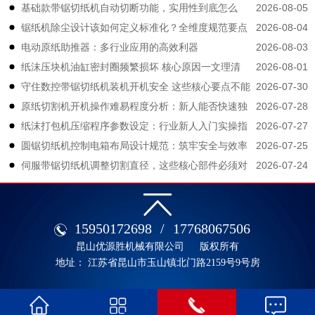
2026-08-05
基础款带锯切纸机自动切断功能，实用性到底怎么
2026-08-04
锯纸机除尘设计该如何定义标准化？全维度规范要点
样？
2026-08-03
电动原纸助推器：多行业应用的高效利器
拆解
2026-08-01
纸沫压块机油缸密封圈频繁损坏 核心原因一文理清
2026-07-30
守住数控带锯切纸机装机开机安全 这些核心要点不能
2026-07-28
原纸切割机开机操作难易程度分析：新人能否快速独
大意
2026-07-27
纸沫打包机压缩程序参数设定：行业新人入门实操指
立上手？
2026-07-25
圆锯切纸机控制电箱布局设计规范：筑牢安全与效率
南
2026-07-24
伺服带锯切纸机调整切割直径，这些核心部件必须对
的生产根基
应修改
15950172698
/
17768067506
昆山优源胜机械有限公司
版权所有
地址： 江苏省昆山市玉山镇北门路2159号9号房