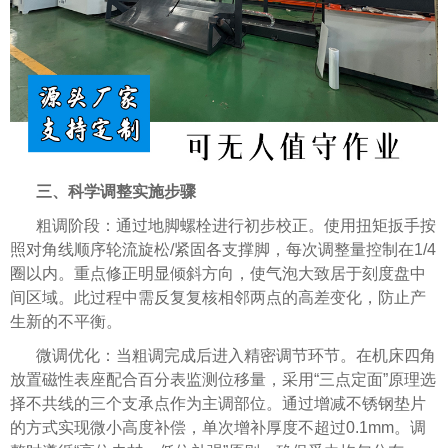
三、科学调整实施步骤
粗调阶段：通过地脚螺栓进行初步校正。使用扭矩扳手按
照对角线顺序轮流旋松/紧固各支撑脚，每次调整量控制在1/4
圈以内。重点修正明显倾斜方向，使气泡大致居于刻度盘中
间区域。此过程中需反复复核相邻两点的高差变化，防止产
生新的不平衡。
微调优化：当粗调完成后进入精密调节环节。在机床四角
放置磁性表座配合百分表监测位移量，采用“三点定面”原理选
择不共线的三个支承点作为主调部位。通过增减不锈钢垫片
的方式实现微小高度补偿，单次增补厚度不超过0.1mm。调