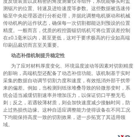
度反馈装置以及精密的角度测量仪等组件，系统能够实时监
测锯片的位置、转速及进给速度等参数。这些数据被迅速传
输至中央处理器进行分析处理，并据此调整电机驱动和机械
传动机构的运作状态，确保每一次切割都能达到预设的位置
精度。一般而言，优质的程控圆锯切纸机可将位置误差控制
在±0.1毫米以内，甚至更低，这对于要求极高的行业如高端
印刷品裁切而言至关重要。
动态补偿机制提升稳定性
为了应对材料厚度变化、环境温度波动等因素对切割精度
的影响，高端机型还配备了动态补偿功能。该机制基于实时
采集的数据自动调节切割力度和速度，有效抵消外部干扰带
来的偏差。例如，当检测到纸张堆叠导致的轻微形变时，系
统会适当减缓切割速率并增加压力，以保证切口平整无毛
刺；反之，若遇较薄材质，则会加快速度减少接触时间，防
止过热损伤边缘。这种自适应调整能力使得设备在不同工况
下均能保持高度一致的切割效果，进一步拓宽了其适用领
域。