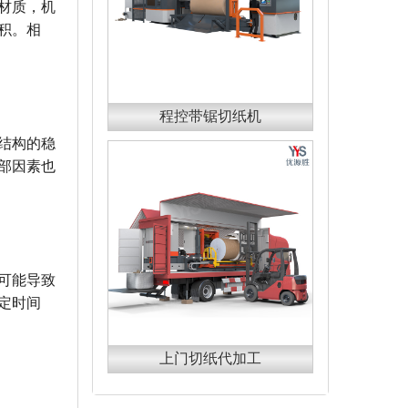
材质，机
积。相
程控带锯切纸机
结构的稳
部因素也
可能导致
定时间
上门切纸代加工