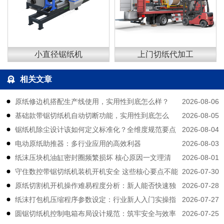
小直径锯纸机
上门切纸代加工
相关文章
2026-08-06
原纸修边机搭配生产线使用，实用性到底怎么样？
2026-08-05
基础款带锯切纸机自动切断功能，实用性到底怎么
2026-08-04
锯纸机除尘设计该如何定义标准化？全维度规范要点
样？
2026-08-03
电动原纸助推器：多行业应用的高效利器
拆解
2026-08-01
纸沫压块机油缸密封圈频繁损坏 核心原因一文理清
2026-07-30
守住数控带锯切纸机装机开机安全 这些核心要点不能
2026-07-28
原纸切割机开机操作难易程度分析：新人能否快速独
大意
2026-07-27
纸沫打包机压缩程序参数设定：行业新人入门实操指
立上手？
2026-07-25
圆锯切纸机控制电箱布局设计规范：筑牢安全与效率
南