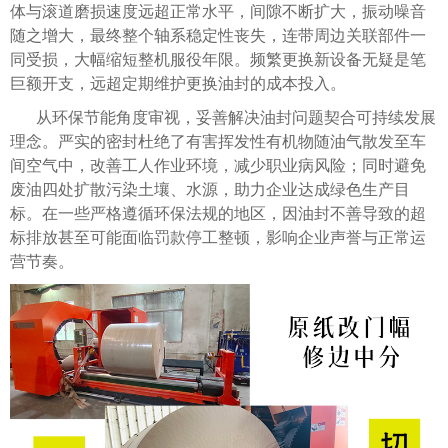
体与滚道磨损速度远超正常水平，间隙不断扩大，振动噪音
随之增大，最终整个轴系稳定性丧失，连带周边关联部件一
同受损，大幅缩短整机服役年限。频繁更换新设备无疑是笔
巨额开支，远超定期维护更换油封的成本投入。
从环保节能角度审视，妥善解决油封问题契合可持续发展
理念。严实的密封杜绝了有害挥发性有机物随油气散发至车
间空气中，改善工人作业环境，减少职业病风险；同时避免
废油四处扩散污染土壤、水源，助力企业达成绿色生产目
标。在一些严格遵循环保法规的地区，因油封不善导致的超
标排放甚至可能面临罚款停工整顿，影响企业声誉与正常运
营节奏。