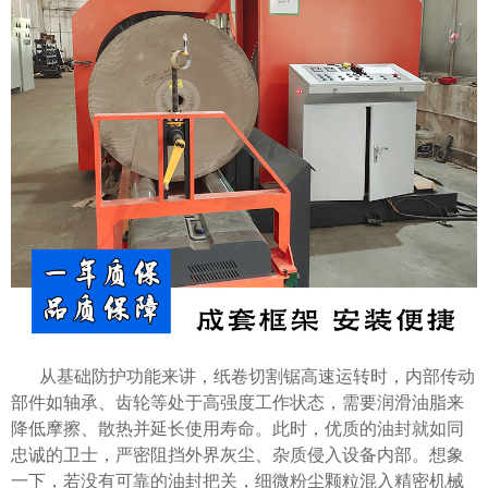
从基础防护功能来讲，纸卷切割锯高速运转时，内部传动
部件如轴承、齿轮等处于高强度工作状态，需要润滑油脂来
降低摩擦、散热并延长使用寿命。此时，优质的油封就如同
忠诚的卫士，严密阻挡外界灰尘、杂质侵入设备内部。想象
一下，若没有可靠的油封把关，细微粉尘颗粒混入精密机械