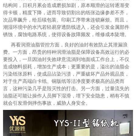
结构间，日积月累会造成磨损加剧，原本顺滑的运转逐渐变
得卡顿，精度下降，进而导致切割出的纸张边缘参差不齐，
次品率飙升，给后续包装、印刷工序带来连锁麻烦。而且，
潮湿环境中的水汽若轻易穿透防线进入，还会引发金属部件
锈蚀，腐蚀电路系统，使得设备故障频发，维修成本陡增。
再看润滑油脂管控方面，良好的油封有效防止其泄漏浪
费。一方面，昂贵的特种润滑油脂是保障设备高效运行的必
要投入，一旦因油封失效肆意流淌到地面或工作台上，不仅
造成物料损耗，增加生产成本；更重要的是，溢出的油脂会
污染纸张原料，使成品沾染污渍，严重破坏产品外观品质，
对于生产高端白卡纸、铜版纸等洁净度要求极高的品类而
言，这种污染几乎是毁灭性的打击。另一方面，过量流失的
油脂还可能让操作人员脚下湿滑，埋下安全隐患，稍有不慎
就会引发滑倒摔伤事故，威胁人身安全。