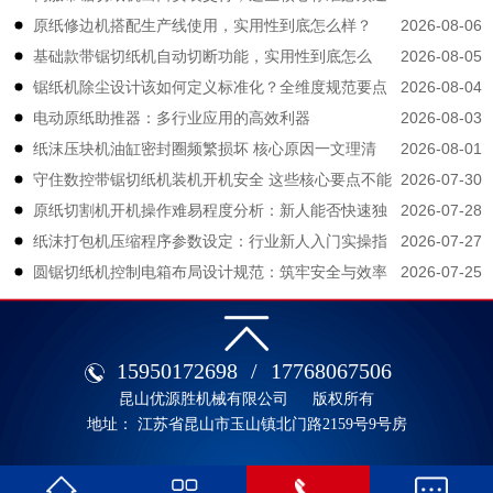
2026-08-06
原纸修边机搭配生产线使用，实用性到底怎么样？
守
2026-08-05
基础款带锯切纸机自动切断功能，实用性到底怎么
2026-08-04
锯纸机除尘设计该如何定义标准化？全维度规范要点
样？
2026-08-03
电动原纸助推器：多行业应用的高效利器
拆解
2026-08-01
纸沫压块机油缸密封圈频繁损坏 核心原因一文理清
2026-07-30
守住数控带锯切纸机装机开机安全 这些核心要点不能
2026-07-28
原纸切割机开机操作难易程度分析：新人能否快速独
大意
2026-07-27
纸沫打包机压缩程序参数设定：行业新人入门实操指
立上手？
2026-07-25
圆锯切纸机控制电箱布局设计规范：筑牢安全与效率
南
的生产根基
15950172698
/
17768067506
昆山优源胜机械有限公司
版权所有
地址： 江苏省昆山市玉山镇北门路2159号9号房