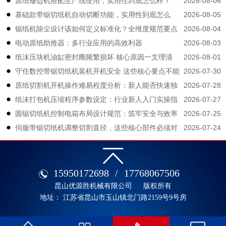
2026-08-06
原纸修边机搭配生产线使用，实用性到底怎么样？
2026-08-05
基础款带锯切纸机自动切断功能，实用性到底怎么
2026-08-04
锯纸机除尘设计该如何定义标准化？全维度规范要点
样？
2026-08-03
电动原纸助推器：多行业应用的高效利器
拆解
2026-08-01
纸沫压块机油缸密封圈频繁损坏 核心原因一文理清
2026-07-30
守住数控带锯切纸机装机开机安全 这些核心要点不能
2026-07-28
原纸切割机开机操作难易程度分析：新人能否快速独
大意
2026-07-27
纸沫打包机压缩程序参数设定：行业新人入门实操指
立上手？
2026-07-25
圆锯切纸机控制电箱布局设计规范：筑牢安全与效率
南
2026-07-24
伺服带锯切纸机调整切割直径，这些核心部件必须对
的生产根基
应修改
15950172698
/
17768067506
昆山优源胜机械有限公司
版权所有
地址： 江苏省昆山市玉山镇北门路2159号9号房