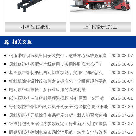
小直径锯纸机
上门切纸代加工
相关文章
2026-08-07
伺服带锯切纸机出口安装交付，这些核心标准必须遵
2026-08-06
原纸修边机搭配生产线使用，实用性到底怎么样？
守
2026-08-05
基础款带锯切纸机自动切断功能，实用性到底怎么
2026-08-04
锯纸机除尘设计该如何定义标准化？全维度规范要点
样？
2026-08-03
电动原纸助推器：多行业应用的高效利器
拆解
2026-08-01
纸沫压块机油缸密封圈频繁损坏 核心原因一文理清
2026-07-30
守住数控带锯切纸机装机开机安全 这些核心要点不能
2026-07-28
原纸切割机开机操作难易程度分析：新人能否快速独
大意
2026-07-27
纸沫打包机压缩程序参数设定：行业新人入门实操指
立上手？
2026-07-25
圆锯切纸机控制电箱布局设计规范：筑牢安全与效率
南