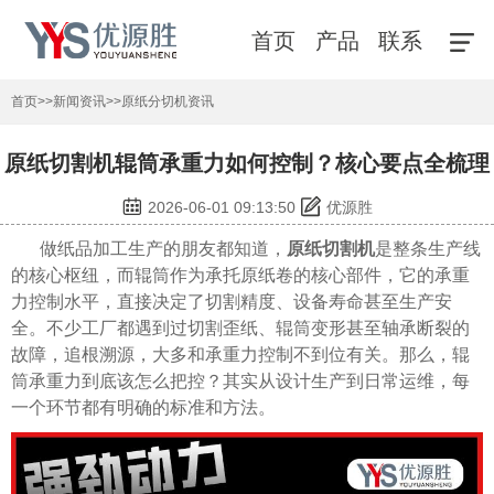
首页
产品
联系
首页
>>
新闻资讯
>>
原纸分切机资讯
原纸切割机辊筒承重力如何控制？核心要点全梳理
2026-06-01 09:13:50
优源胜
做纸品加工生产的朋友都知道，
原纸切割机
是整条生产线
的核心枢纽，而辊筒作为承托原纸卷的核心部件，它的承重
力控制水平，直接决定了切割精度、设备寿命甚至生产安
全。不少工厂都遇到过切割歪纸、辊筒变形甚至轴承断裂的
故障，追根溯源，大多和承重力控制不到位有关。那么，辊
筒承重力到底该怎么把控？其实从设计生产到日常运维，每
一个环节都有明确的标准和方法。