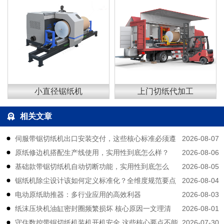
小直径锯纸机
上门切纸代加工
相关文章
2026-08-07
伺服带锯切纸机出口安装交付，这些核心标准必须遵
2026-08-06
原纸修边机搭配生产线使用，实用性到底怎么样？
守
2026-08-05
基础款带锯切纸机自动切断功能，实用性到底怎么
2026-08-04
锯纸机除尘设计该如何定义标准化？全维度规范要点
样？
2026-08-03
电动原纸助推器：多行业应用的高效利器
拆解
2026-08-01
纸沫压块机油缸密封圈频繁损坏 核心原因一文理清
2026-07-30
守住数控带锯切纸机装机开机安全 这些核心要点不能