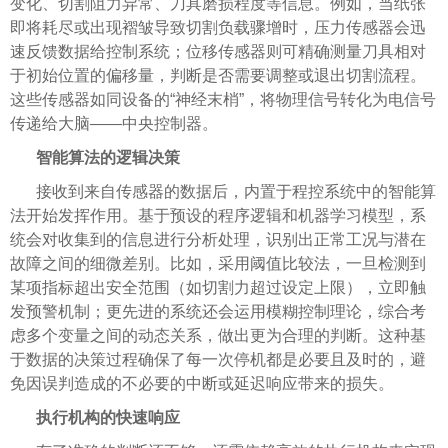
变化、切割阻力异常、刀具磨损程度等信息。例如，当纸张
即将耗尽或出现褶皱导致切割负载骤增时，压力传感器会迅
速反馈数据给控制系统；位移传感器则可精确测量刀具相对
于初始位置的偏移量，判断是否需要调整或退出切割流程。
这些传感器如同设备的“神经末梢”，将物理信号转化为电信号
传递给大脑——中央控制器。
智能算法的逻辑决策
接收到来自传感器的数据后，内置于程控系统中的智能算
法开始发挥作用。基于预设的程序逻辑和机器学习模型，系
统会对收集到的信息进行分析处理，识别出正常工况与潜在
故障之间的细微差别。比如，采用阈值比较法，一旦检测到
某项指标超出安全范围（如切割力超过设定上限），立即触
发预警机制；更先进的系统还会运用模糊控制理论，综合考
虑多个变量之间的动态关系，做出更为合理的判断。这种基
于数据的决策过程确保了每一次停机都是必要且及时的，避
免因误判造成的不必要的中断或延迟响应带来的损失。
执行机构的快速响应